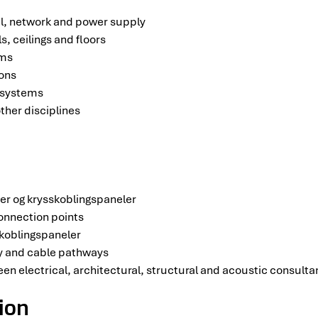
nal, network and power supply
s, ceilings and floors
oms
ions
h systems
ther disciplines
er og krysskoblingspaneler
onnection points
sskoblingspaneler
y and cable pathways
en electrical, architectural, structural and acoustic consulta
ion