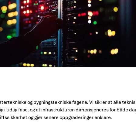
ertekniske og bygningstekniske fagene. Vi sikrer at alle teknisk
g i tidlig fase, og at infrastrukturen dimensjoneres for både d
iftssikkerhet og gjør senere oppgraderinger enklere.