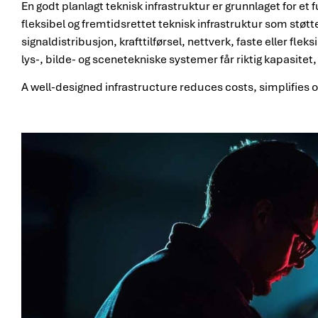
En godt planlagt teknisk infrastruktur er grunnlaget for et 
fleksibel og fremtidsrettet teknisk infrastruktur som støtt
signaldistribusjon, krafttilførsel, nettverk, faste eller fle
lys-, bilde- og scenetekniske systemer får riktig kapasitet, 
A well-designed infrastructure reduces costs, simplifies 