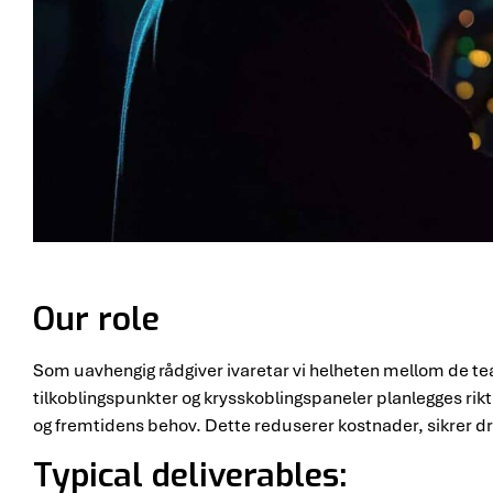
Our role
Som uavhengig rådgiver ivaretar vi helheten mellom de teat
tilkoblingspunkter og krysskoblingspaneler planlegges rikti
og fremtidens behov. Dette reduserer kostnader, sikrer dr
Typical deliverables: