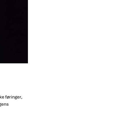
e føringer,
agens