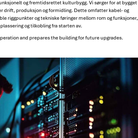
funksjonelt og fremtidsrettet kulturbygg. Vi sørger for at bygget 
er drift, produksjon og formidling. Dette omfatter kabel- og
ksible riggpunkter og tekniske føringer mellom rom og funksjoner, s
plassering og tilkobling fra starten av.
operation and prepares the building for future upgrades.