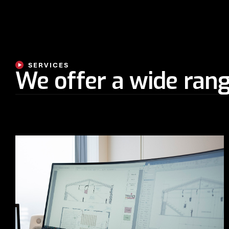
SERVICES
We offer a wide rang