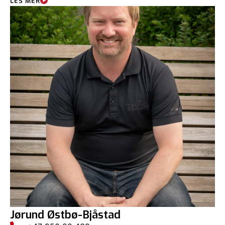
LES MER
Jørund Østbø-Bjåstad