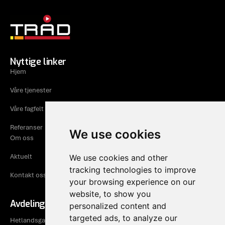
Nyttige linker
Hjem
Våre tjenester
Våre fagfelt
Referanser
We use cookies
Om oss
Aktuelt
We use cookies and other
tracking technologies to improve
Kontakt oss
your browsing experience on our
website, to show you
Avdeling Rogaland
personalized content and
targeted ads, to analyze our
Hetlandsgata 9, 4344 Bryne