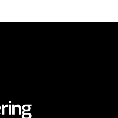
ESTER
VÅRE FAGFELT
REFERANSER
OM OSS
ring